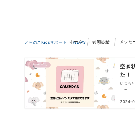
ホーム
お知らせ
メッセ
とらのこKidsサポート
NEWS
空き状況
サービス
空き
た！
いつもと
「...
2024-0