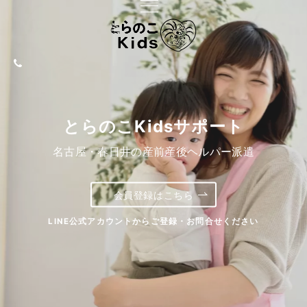
とらのこKidsサポート
とらのこKidsサポート
名古屋・春日井のベビー＆キッズシッター派遣
名古屋・春日井の産前産後ヘルパー派遣
会員登録はこちら
会員登録はこちら
LINE公式アカウントからご登録・お問合せください
LINE公式アカウントからご登録・お問合せください