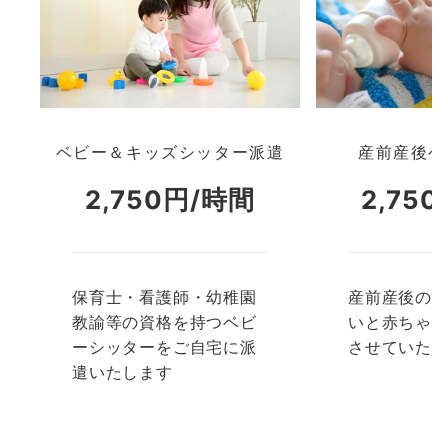
ベビー＆キッズシッター派遣
産前産後ヘ
2,750円/時間
2,75
保育士・看護師・幼稚園
産前産後の
教諭等の資格を持つベビ
いと赤ちゃ
ーシッターをご自宅に派
させていた
遣いたします