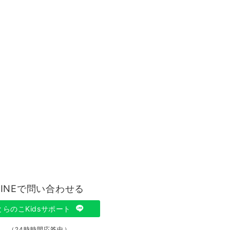
LINEで問い合わせる
とらのこKidsサポート
（24時時間応答中）