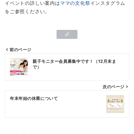
イベントの詳しい案内は
ママの文化祭
インスタグラム
をご参照ください。
前のページ
投
親子モニター会員募集中です！（12月末ま
稿
で）
ナ
次のページ
ビ
ゲ
年末年始の休業について
ー
シ
ョ