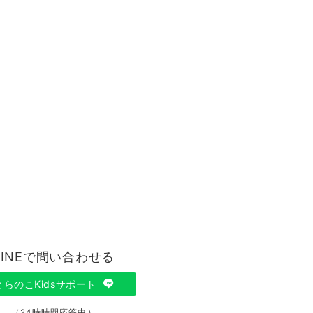
LINEで問い合わせる
とらのこKidsサポート
（24時時間応答中）